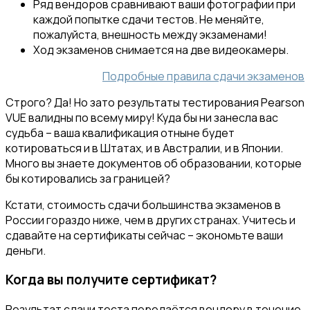
Ряд вендоров сравнивают ваши фотографии при
каждой попытке сдачи тестов. Не меняйте,
пожалуйста, внешность между экзаменами!
Ход экзаменов снимается на две видеокамеры.
Подробные правила сдачи экзаменов
Строго? Да! Но зато результаты тестирования Pearson
VUE валидны по всему миру! Куда бы ни занесла вас
судьба – ваша квалификация отныне будет
котироваться и в Штатах, и в Австралии, и в Японии.
Много вы знаете документов об образовании, которые
бы котировались за границей?
Кстати, стоимость сдачи большинства экзаменов в
России гораздо ниже, чем в других странах. Учитесь и
сдавайте на сертификаты сейчас – экономьте ваши
деньги.
Когда вы получите сертификат?
Результат сдачи теста передаётся вендору в течение