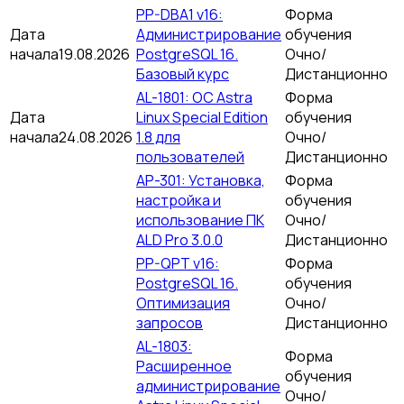
PP-DBA1 v16:
Форма
Дата
Администрирование
обучения
начала
19.08.2026
PostgreSQL 16.
Очно/
Базовый курс
Дистанционно
AL-1801: ОС Astra
Форма
Дата
Linux Special Edition
обучения
начала
24.08.2026
1.8 для
Очно/
пользователей
Дистанционно
AP-301: Установка,
Форма
настройка и
обучения
использование ПК
Очно/
ALD Pro 3.0.0
Дистанционно
PP-QPT v16:
Форма
PostgreSQL 16.
обучения
Оптимизация
Очно/
запросов
Дистанционно
AL-1803:
Форма
Расширенное
обучения
администрирование
Очно/