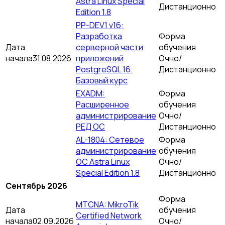
Astra Linux Special
Дистанционно
Edition 1.8
PP-DEV1 v16:
Разработка
Форма
Дата
серверной части
обучения
начала
31.08.2026
приложений
Очно/
PostgreSQL 16.
Дистанционно
Базовый курс
EXADM:
Форма
Расширенное
обучения
администрирование
Очно/
РЕД ОС
Дистанционно
AL-1804: Сетевое
Форма
администрирование
обучения
ОС Astra Linux
Очно/
Special Edition 1.8
Дистанционно
Сентябрь 2026
Форма
MTCNA: MikroTik
Дата
обучения
Certified Network
начала
02.09.2026
Очно/