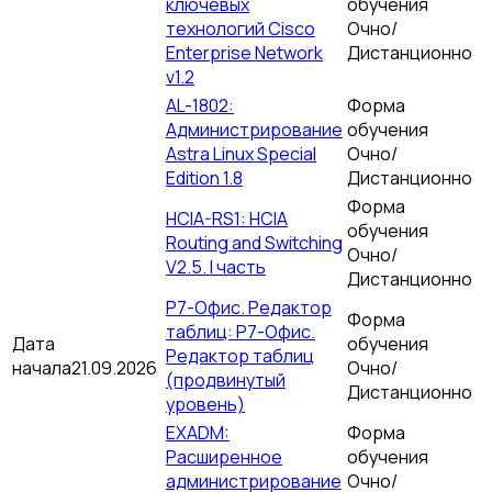
ключевых
обучения
технологий Cisco
Очно/
Enterprise Network
Дистанционно
v1.2
AL-1802:
Форма
Администрирование
обучения
Astra Linux Special
Очно/
Edition 1.8
Дистанционно
Форма
HCIA-RS1: HCIA
обучения
Routing and Switching
Очно/
V2.5. I часть
Дистанционно
Р7-Офис. Редактор
Форма
таблиц: Р7-Офис.
Дата
обучения
Редактор таблиц
начала
21.09.2026
Очно/
(продвинутый
Дистанционно
уровень)
EXADM:
Форма
Расширенное
обучения
администрирование
Очно/