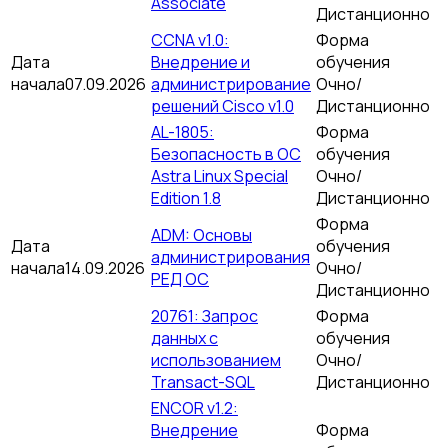
Associate
Дистанционно
CCNA v1.0:
Форма
Дата
Внедрение и
обучения
начала
07.09.2026
администрирование
Очно/
решений Cisco v1.0
Дистанционно
AL-1805:
Форма
Безопасность в ОС
обучения
Astra Linux Special
Очно/
Edition 1.8
Дистанционно
Форма
ADM: Основы
Дата
обучения
администрирования
начала
14.09.2026
Очно/
РЕД ОС
Дистанционно
20761: Запрос
Форма
данных с
обучения
использованием
Очно/
Transact-SQL
Дистанционно
ENCOR v1.2:
Внедрение
Форма