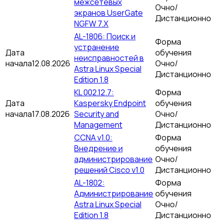
межсетевых
Очно/
экранов UserGate
Дистанционно
NGFW 7.X
AL-1806: Поиск и
Форма
устранение
Дата
обучения
неисправностей в
начала
12.08.2026
Очно/
Astra Linux Special
Дистанционно
Edition 1.8
KL 002.12.7:
Форма
Дата
Kaspersky Endpoint
обучения
начала
17.08.2026
Security and
Очно/
Management
Дистанционно
CCNA v1.0:
Форма
Внедрение и
обучения
администрирование
Очно/
решений Cisco v1.0
Дистанционно
AL-1802:
Форма
Администрирование
обучения
Astra Linux Special
Очно/
Edition 1.8
Дистанционно