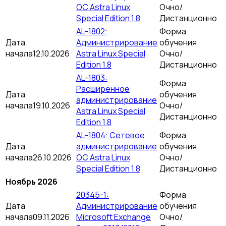
ОС Astra Linux
Очно/
Special Edition 1.8
Дистанционно
AL-1802:
Форма
Дата
Администрирование
обучения
начала
12.10.2026
Astra Linux Special
Очно/
Edition 1.8
Дистанционно
AL-1803:
Форма
Расширенное
Дата
обучения
администрирование
начала
19.10.2026
Очно/
Astra Linux Special
Дистанционно
Edition 1.8
AL-1804: Сетевое
Форма
Дата
администрирование
обучения
начала
26.10.2026
ОС Astra Linux
Очно/
Special Edition 1.8
Дистанционно
Ноябрь 2026
20345-1:
Форма
Дата
Администрирование
обучения
начала
09.11.2026
Microsoft Exchange
Очно/