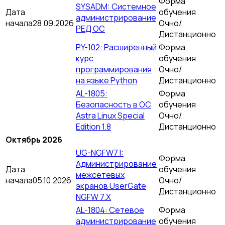
Форма
SYSADM: Системное
Дата
обучения
администрирование
начала
28.09.2026
Очно/
РЕД ОС
Дистанционно
PY-102: Расширенный
Форма
курс
обучения
программирования
Очно/
на языке Python
Дистанционно
AL-1805:
Форма
Безопасность в ОС
обучения
Astra Linux Special
Очно/
Edition 1.8
Дистанционно
Октябрь 2026
UG-NGFW7 I:
Форма
Администрирование
Дата
обучения
межсетевых
начала
05.10.2026
Очно/
экранов UserGate
Дистанционно
NGFW 7.X
AL-1804: Сетевое
Форма
администрирование
обучения