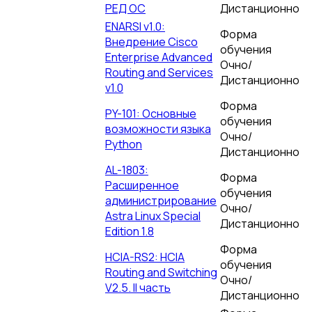
РЕД ОС
Дистанционно
ENARSI v1.0:
Форма
Внедрение Cisco
обучения
Enterprise Advanced
Очно/
Routing and Services
Дистанционно
v1.0
Форма
PY-101: Основные
обучения
возможности языка
Очно/
Python
Дистанционно
AL-1803:
Форма
Расширенное
обучения
администрирование
Очно/
Astra Linux Special
Дистанционно
Edition 1.8
Форма
HCIA-RS2: HCIA
обучения
Routing and Switching
Очно/
V2.5. II часть
Дистанционно