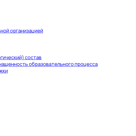
ьной организацией
гический) состав
нащенность образовательного процесса
жки