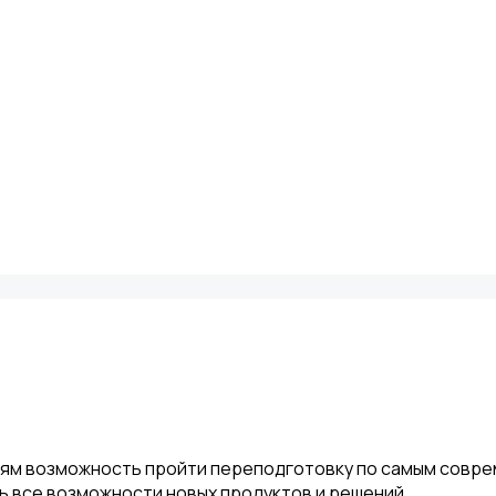
лям возможность пройти переподготовку по самым совре
 все возможности новых продуктов и решений.