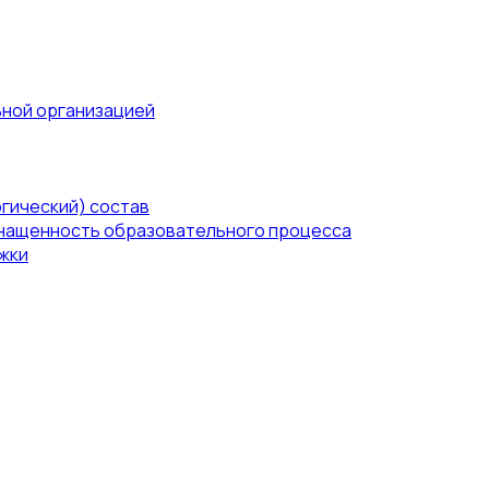
ьной организацией
гический) состав
нащенность образовательного процесса
жки