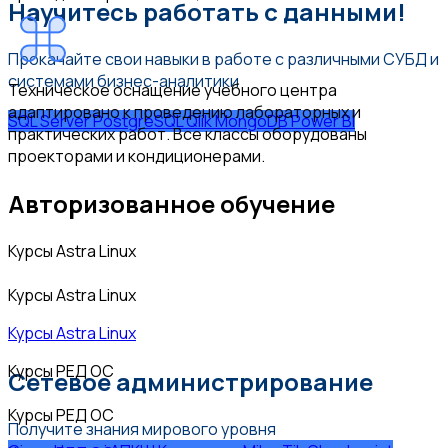
Научитесь работать с данными!
Прокачайте свои навыки в работе с различными СУБД и
системами бизнес-аналитики
Техническое оснащение учебного центра
адаптировано к проведению лабораторных и
SQL Server
PostgreSQL
Qlik
MongoDB
Power BI
практических работ. Все классы оборудованы
проекторами и кондиционерами.
Авторизованное обучение
Курсы Astra Linux
Курсы Astra Linux
Курсы Astra Linux
Курсы РЕД ОС
Сетевое администрирование
Курсы РЕД ОС
Получите знания мирового уровня