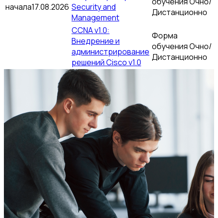
обучения
Очно/
начала
17.08.2026
Security and
Дистанционно
Management
CCNA v1.0:
Форма
Внедрение и
обучения
Очно/
администрирование
Дистанционно
решений Cisco v1.0