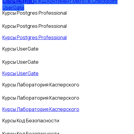
Cisco
Huawei
АПКШ Континент
MikroTik
Checkpoint
Курсы РЕД ОС
UserGate
Курсы Postgres Professional
Курсы Postgres Professional
Курсы Postgres Professional
Курсы UserGate
Курсы UserGate
Курсы UserGate
Курсы Лаборатория Касперского
Курсы Лаборатория Касперского
Курсы Лаборатория Касперского
Курсы Код Безопасности
Курсы Код Безопасности