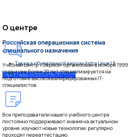
Курсы Astra Linux
О центре
Российская операционная система
специального назначения
Также в обновленной версии Astra Linux 1.8
Учебный центр «Эврика» организован в ноябре 1999
года и уже более 20 лет специализируется на
AL 1.8
AL 1.7
Все курсы
Экзамены
подготовке высококвалифицированных IT-
специалистов.
Все преподаватели нашего учебного центра
постоянно поддерживают знания на актуальном
уровне, изучают новые технологии, регулярно
проходят переаттестацию.