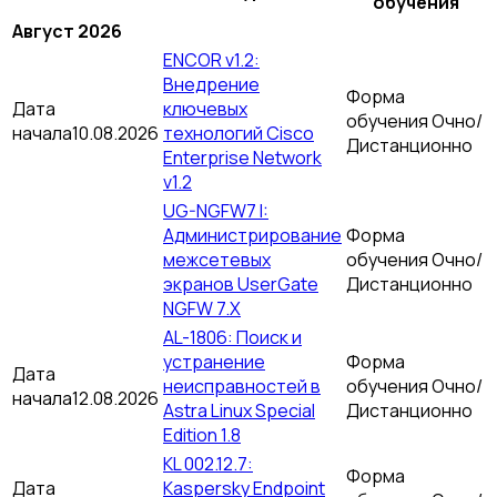
обучения
Август 2026
ENCOR v1.2:
Внедрение
Форма
Дата
ключевых
обучения
Очно/
начала
10.08.2026
технологий Cisco
Дистанционно
Enterprise Network
v1.2
UG-NGFW7 I:
Администрирование
Форма
межсетевых
обучения
Очно/
экранов UserGate
Дистанционно
NGFW 7.X
AL-1806: Поиск и
устранение
Форма
Дата
неисправностей в
обучения
Очно/
начала
12.08.2026
Astra Linux Special
Дистанционно
Edition 1.8
KL 002.12.7:
Форма
Дата
Kaspersky Endpoint