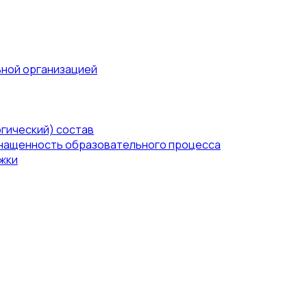
ьной организацией
гический) состав
нащенность образовательного процесса
жки