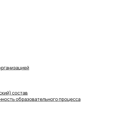
организацией
ский) состав
нность образовательного процесса