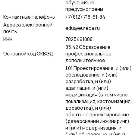
обучения не
предусмотрены
Контактные телефоны
+7(812) 718-61-84
Адреса электронной
edu@eureca.ru
почты
ИНН
7825491088
85.42 Образование
Основной код ОКВЭД
профессиональное
дополнительное
1.01 Проектирование, и (или)
обследование, и (или)
разработка, и (или)
адаптация, и (или)
модификация (в том числе
локализация, кастомизация,
доработка), и (или)
обратное проектирование
(реверсивный инжиниринг),
и (или) модернизация, и
(или) обновление, и (или)