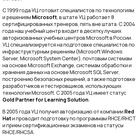
С 1999 года УЦ готовит специалистов по технологиям
и решениям
Microsoft
, в штате УЦ работает 8
сертифицированных тренеров, пять вне штата. С 2004
года наш учебный центр входит в десятку лучших
авторизованных учебных центров Microsoft в России.
УЦ специализируется на подготовке специалистов по
инфраструктурным решениям (Microsoft Windows
Server, Microsoft System Center), почтовым системам
на основе Microsoft Exchange, системам обработки и
хранения данных на основе Microsoft SQL Server,
построению безопасных решений, а также подготовке
разработчиков и тестировщиков, использующих
технологии Microsoft. С 2005 года УЦ имеет статус
Gold Partner for Learning Solution
.
В 2005 года УЦ получил авторизацию от компании
Red
Hat
и проводит подготовку по программам RHCE/RHCT
и прием сертификационных экзаменов на статусы
RHCE/RHCSA.