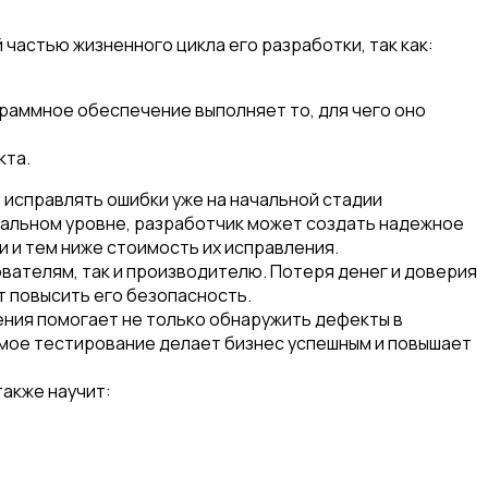
астью жизненного цикла его разработки, так как:
раммное обеспечение выполняет то, для чего оно
кта.
исправлять ошибки уже на начальной стадии
ачальном уровне, разработчик может создать надежное
 и тем ниже стоимость их исправления.
ателям, так и производителю. Потеря денег и доверия
т повысить его безопасность.
ния помогает не только обнаружить дефекты в
емое тестирование делает бизнес успешным и повышает
также научит: