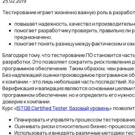
25.02.2019
Тестирование играет жизненно важную роль в разработ
повышает надежность, качество и производитель
помогает разработчику проверить, правильно ли 
предназначено.
помогает понять разницу между фактическим и ож
Благодаря тому, что тестирование ПО становится част
разработки. Это позволяет сократить риск появления 
программное обеспечение. Таким образом, чем раньше 
Без надлежащей оценки производимое программное обе
к компании – это лишь небольшая часть последствий. 
Верификация и валидация являются основными целями п
программном обеспечении, но и определить его нужнос
доверие к компании.
Курс «
I
STQB Certified Tester, базовый уровень
» позволит
Планировать и управлять процессом тестирования
Оценивать риски относительно бизнес-процессов
Использовать и внедрять различные методики тес