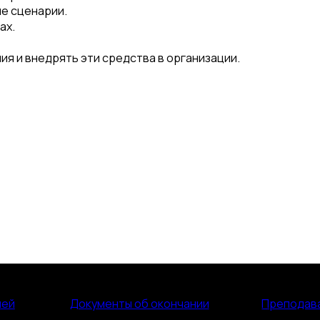
е сценарии.
ах.
я и внедрять эти средства в организации.
лей
Документы об окончании
Преподав