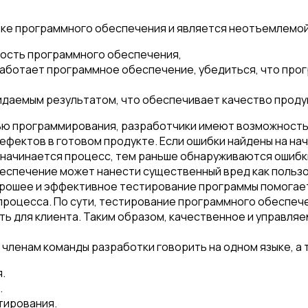
ке программного обеспечения и является неотъемлемой ч
ность программного обеспечения,
работает программное обеспечение, убедиться, что прог
идаемым результатом, что обеспечивает качество проду
ью программирования, разработчики имеют возможность 
дефектов в готовом продукте. Если ошибки найдены на н
начинается процесс, тем раньше обнаруживаются ошибки
спечение может нанести существенный вред как пользов
Хорошее и эффективное тестирование программы помогае
роцесса. По сути, тестирование программного обеспече
ть для клиента. Таким образом, качественное и управля
 членам команды разработки говорить на одном языке, а 
.
.
тирования.