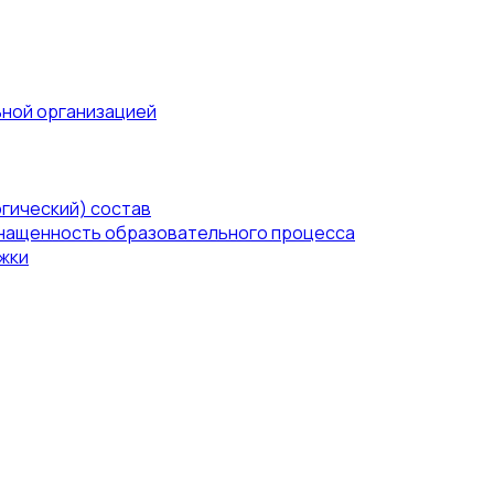
ьной организацией
гический) состав
нащенность образовательного процесса
жки