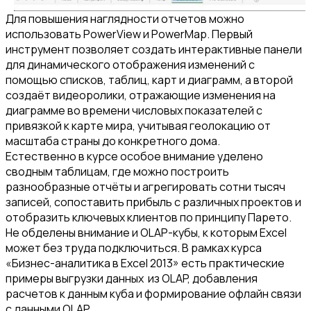
Для повышения наглядности отчетов можно
использовать PowerView и PowerMap. Первый
инструмент позволяет создать интерактивные панели
для динамического отображения изменений с
помощью списков, таблиц, карт и диаграмм, а второй
создаёт видеоролики, отражающие изменения на
диаграмме во времени числовых показателей с
привязкой к карте мира, учитывая геолокацию от
масштаба страны до конкретного дома.
Естественно в курсе особое внимание уделено
сводным таблицам, где можно построить
разнообразные отчёты и агрегировать сотни тысяч
записей, сопоставить прибыль с различных проектов и
отобразить ключевых клиентов по принципу Парето.
Не обделены внимание и OLAP-кубы, к которым Excel
может без труда подключиться. В рамках курса
«Бизнес-аналитика в Excel 2013» есть практические
примеры выгрузки данных из OLAP, добавления
расчетов к данным куба и формирование офлайн связи
с данными OLAP.