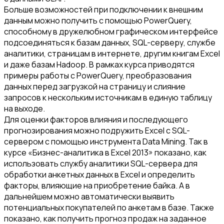
Больше возможностей при подключении к внешним
данным можно получить с помощью PowerQuery,
способному в дружелюбном графическом интерфейсе
подсоединяться к базам данных, SQL-серверу, службе
аналитики, страницам в интернете, другим книгам Excel
и даже базам Hadoop. В рамках курса приводятся
примеры работы с PowerQuery, преобразования
данных перед загрузкой на страницу и слияние
запросов к нескольким источникам в единую таблицу
на выходе.
Для оценки факторов влияния и последующего
прогнозирования можно подружить Excel с SQL-
сервером с помощью инструмента Data Mining. Так в
курсе «Бизнес-аналитика в Excel 2013» показано, как
использовать службу аналитики SQL-сервера для
обработки анкетных данных в Excel и определить
факторы, влияющие на приобретение байка. А в
дальнейшем можно автоматически выявить
потенциальных покупателей по анкетам в базе. Также
показано, как получить прогноз продаж на заданное