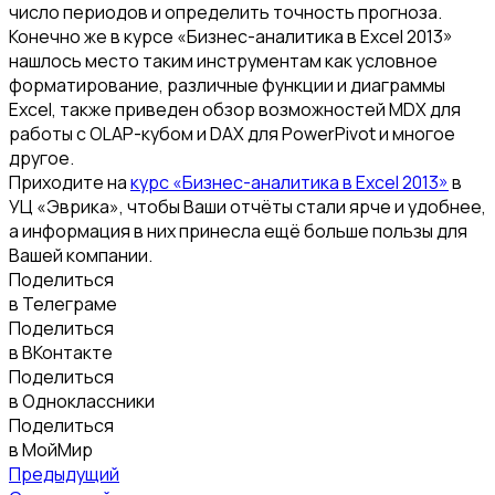
число периодов и определить точность прогноза.
Конечно же в курсе «Бизнес-аналитика в Excel 2013»
нашлось место таким инструментам как условное
форматирование, различные функции и диаграммы
Excel, также приведен обзор возможностей MDX для
работы с OLAP-кубом и DAX для PowerPivot и многое
другое.
Приходите на
курс «Бизнес-аналитика в Excel 2013»
в
УЦ «Эврика», чтобы Ваши отчёты стали ярче и удобнее,
а информация в них принесла ещё больше пользы для
Вашей компании.
Поделиться
в Телеграме
Поделиться
в ВКонтакте
Поделиться
в Одноклассники
Поделиться
в МойМир
Предыдущий