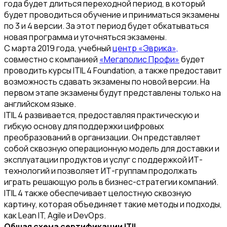
года будет длиться переходной период, в который
будет проводиться обучение и приниматься экзамены
по 3 и 4 версии. За этот период будет обкатываться
новая программа и уточняться экзамены.
С марта 2019 года, учебный
центр «Эврика»,
совместно с компанией
«Мегаполис Профи»
будет
проводить курсы ITIL 4 Foundation, а также предоставит
возможность сдавать экзамены по новой версии. На
первом этапе экзамены будут представлены только на
английском языке.
ITIL 4 развивается, предоставляя практическую и
гибкую основу для поддержки цифровых
преобразований в организации. Он представляет
собой сквозную операционную модель для доставки и
эксплуатации продуктов и услуг с поддержкой ИТ-
технологий и позволяет ИТ-группам продолжать
играть решающую роль в бизнес-стратегии компаний.
ITIL 4 также обеспечивает целостную сквозную
картину, которая объединяет такие методы и подходы,
как Lean IT, Agile и DevOps.
Общая схема сертификации ITIL