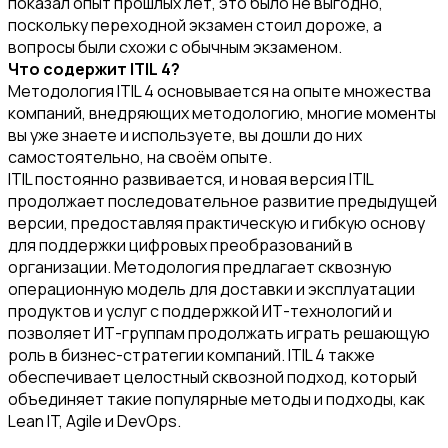
показал опыт прошлых лет, это было не выгодно,
поскольку переходной экзамен стоил дороже, а
вопросы были схожи с обычным экзаменом.
Что содержит ITIL
4?
Методология ITIL 4 основывается на опыте множества
компаний, внедряющих методологию, многие моменты
вы уже знаете и используете, вы дошли до них
самостоятельно, на своём опыте.
ITIL постоянно развивается, и новая версия ITIL
продолжает последовательное развитие предыдущей
версии, предоставляя практическую и гибкую основу
для поддержки цифровых преобразований в
организации. Методология предлагает сквозную
операционную модель для доставки и эксплуатации
продуктов и услуг с поддержкой ИТ-технологий и
позволяет ИТ-группам продолжать играть решающую
роль в бизнес-стратегии компаний. ITIL 4 также
обеспечивает целостный сквозной подход, который
объединяет такие популярные методы и подходы, как
Lean IT, Agile и DevOps.