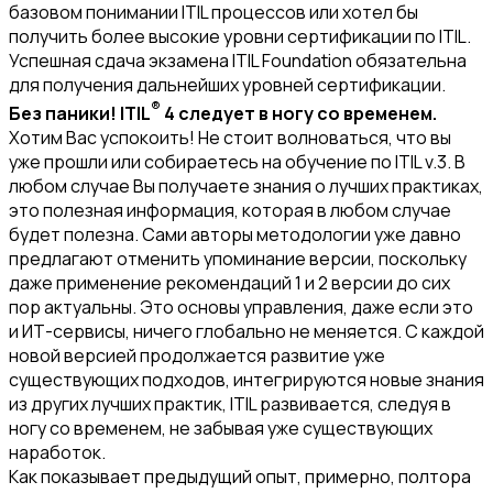
базовом понимании ITIL процессов или хотел бы
получить более высокие уровни сертификации по ITIL.
Успешная сдача экзамена ITIL Foundation обязательна
для получения дальнейших уровней сертификации.
®
Без паники! ITIL
4 следует в ногу со временем.
Хотим Вас успокоить! Не стоит волноваться, что вы
уже прошли или собираетесь на обучение по ITIL v.3. В
любом случае Вы получаете знания о лучших практиках,
это полезная информация, которая в любом случае
будет полезна. Сами авторы методологии уже давно
предлагают отменить упоминание версии, поскольку
даже применение рекомендаций 1 и 2 версии до сих
пор актуальны. Это основы управления, даже если это
и ИТ-сервисы, ничего глобально не меняется. С каждой
новой версией продолжается развитие уже
существующих подходов, интегрируются новые знания
из других лучших практик, ITIL развивается, следуя в
ногу со временем, не забывая уже существующих
наработок.
Как показывает предыдущий опыт, примерно, полтора