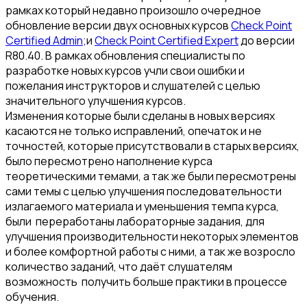
рамках который недавно произошло очередное
обновление версии двух основных курсов
Check Point
Certified Admin;
и
Check Point Certified Expert
до версии
R80.40. В рамках обновления специалисты по
разработке новых курсов учли свои ошибки и
пожелания инструкторов и слушателей с целью
значительного улучшения курсов.
Изменения которые были сделаны в новых версиях
касаются не только исправлений, опечаток и не
точностей, которые присутствовали в старых версиях,
было пересмотрено наполнение курса
теоретическими темами, а так же были пересмотрены
сами темы с целью улучшения последовательности
излагаемого материала и уменьшения темпа курса,
были переработаны лабораторные задания, для
улучшения производительности некоторых элементов
и более комфортной работы с ними, а так же возросло
количество заданий, что даёт слушателям
возможность получить больше практики в процессе
обучения.